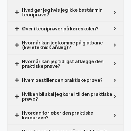
Hvad gør jeg hvis jeg ikke består min
teoriprøve?
Øver i teoriprøver på køreskolen?
Hvornår kan jeg komme på glatbane
(køreteknisk anlæg)?
Hvornår kan jeg tidligst aflægge den
praktiske prøve?
Hvem bestiller den praktiske prøve?
Hvilken bil skal jeg køre i til den praktiske
prøve?
Hvordan forløber den praktiske
køreprøve?