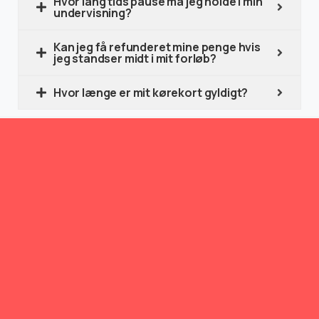
Hvor lang tids pause må jeg holde i min
undervisning?
Kan jeg få refunderet mine penge hvis
jeg standser midt i mit forløb?
Hvor længe er mit kørekort gyldigt?
Gratis holdstart