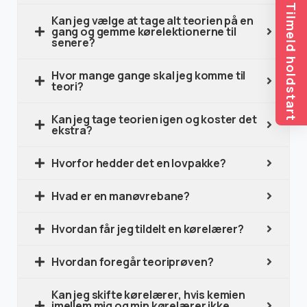
Tilmeld holdstart
Kan jeg vælge at tage alt teorien på en
gang og gemme kørelektionerne til
senere?
Hvor mange gange skal jeg komme til
teori?
Kan jeg tage teorien igen og koster det
ekstra?
Hvorfor hedder det en lovpakke?
Hvad er en manøvrebane?
Hvordan får jeg tildelt en kørelærer?
Hvordan foregår teoriprøven?
Kan jeg skifte kørelærer, hvis kemien
imellem mig og min kørelærer ikke