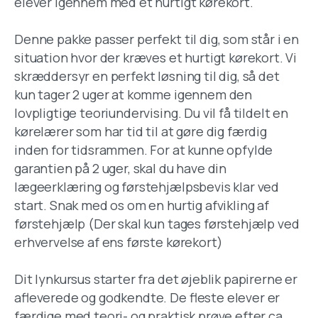
elever igennem med et hurtigt kørekort.
Denne pakke passer perfekt til dig, som står i en
situation hvor der kræves et hurtigt kørekort. Vi
skræddersyr en perfekt løsning til dig, så det
kun tager 2 uger at komme igennem den
lovpligtige teoriundervising. Du vil få tildelt en
kørelærer som har tid til at gøre dig færdig
inden for tidsrammen. For at kunne opfylde
garantien på 2 uger, skal du have din
lægeerklæring og førstehjælpsbevis klar ved
start. Snak med os om en hurtig afvikling af
førstehjælp (Der skal kun tages førstehjælp ved
erhvervelse af ens første kørekort)
Dit lynkursus starter fra det øjeblik papirerne er
afleverede og godkendte. De fleste elever er
færdige med teori- og praktisk prøve efter ca.