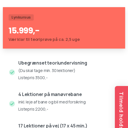
Lynkursus
15.999,-
Vær klar til teoriprøve på ca. 2,5 uge
Ubegrænset teoriundervisning
(Du skal tage min. 30 lektioner)
Listepris 3500,-
4 Lektioner på manøvrebane
Tilmeld holdstart
inkl. leje af bane og bil med forsikring
Listepris 2200,-
17 Lektioner på vej (17 x 45 min.)