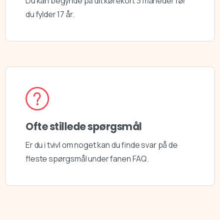
Du kan begynde på dit kørekort 3 måneder før
du fylder 17 år.​
Ofte stillede spørgsmål
Er du i tvivl om noget kan du finde svar på de
fleste spørgsmål under fanen FAQ.